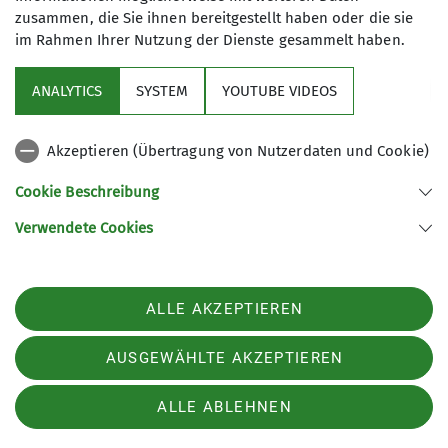
zusammen, die Sie ihnen bereitgestellt haben oder die sie
im Rahmen Ihrer Nutzung der Dienste gesammelt haben.
ANALYTICS
SYSTEM
YOUTUBE VIDEOS
Akzeptieren (Übertragung von Nutzerdaten und Cookie)
Cookie Beschreibung
Sektion
Verwendete Cookies
Programm
ALLE AKZEPTIEREN
Akademische Sektion München des Deutschen Alpenvereins e.V.
AUSGEWÄHLTE AKZEPTIEREN
Kohlbeckstraße 3D
85221 Dachau
ALLE ABLEHNEN
Telefon +4917645938106