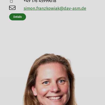
+49 176 45999018
simon.franzkowiak@dav-asm.de
Details