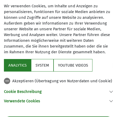
Genehmigt durch die Mitgliederversammlung am
Wir verwenden Cookies, um Inhalte und Anzeigen zu
24. Mai 2022
personalisieren, Funktionen für soziale Medien anbieten zu
können und Zugriffe auf unsere Website zu analysieren.
Geändert durch die Jugendvollversammlung am
Außerdem geben wir Informationen zu Ihrer Verwendung
25. Januar 2023
unserer Website an unsere Partner für soziale Medien,
Werbung und Analysen weiter. Unsere Partner führen diese
Genehmigt durch die Mitgliederversammlung am
Informationen möglicherweise mit weiteren Daten
26. Januar 2023
zusammen, die Sie ihnen bereitgestellt haben oder die sie
im Rahmen Ihrer Nutzung der Dienste gesammelt haben.
ANALYTICS
SYSTEM
YOUTUBE VIDEOS
Akzeptieren (Übertragung von Nutzerdaten und Cookie)
Sektion
Cookie Beschreibung
Programm
Verwendete Cookies
Akademische Sektion München des Deutschen Alpenvereins e.V.