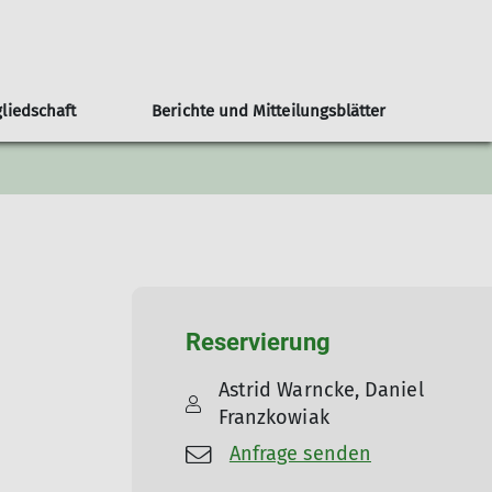
gliedschaft
Berichte und Mitteilungsblätter
dordnung
Unterkunft Fischbachau
Jugendmannschaft
Kletter Abo
Reservierung
Astrid Warncke, Daniel
Franzkowiak
Anfrage senden