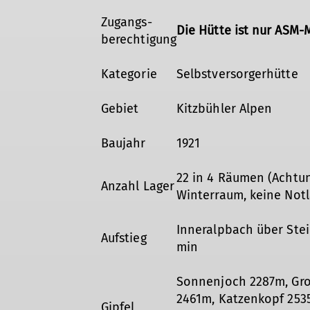
Zugangs-
Die Hütte ist nur ASM-
berechtigung
Kategorie
Selbstversorgerhütte
Gebiet
Kitzbühler Alpen
Baujahr
1921
22 in 4 Räumen (Achtung
Anzahl Lager
Winterraum, keine Not
Inneralpbach über Ste
Aufstieg
min
Sonnenjoch 2287m, Gro
2461m, Katzenkopf 253
Gipfel