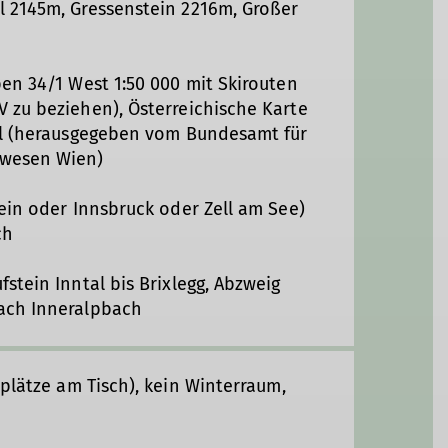
l 2145m, Gressenstein 2216m, Großer
pen 34/1 West 1:50 000 mit Skirouten
 zu beziehen), Österreichische Karte
rgl (herausgegeben vom Bundesamt für
swesen Wien)
tein oder Innsbruck oder Zell am See)
ch
stein Inntal bis Brixlegg, Abzweig
ach Inneralpbach
zplätze am Tisch), kein Winterraum,