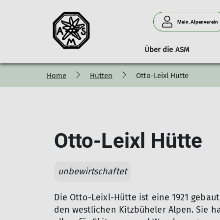
Mein.Alpenverein
Über die ASM
Home
Hütten
Otto-Leixl Hütte
Kontakt
Otto-Leixl Hütte
Allgemein
Selbstdarst
Otto-Leixl Hütte
unbewirtschaftet
Die Otto-Leixl-Hütte ist eine 1921 geba
den westlichen Kitzbüheler Alpen. Sie ha