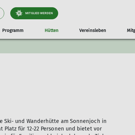
MITGLIED WERDEN
Programm
Hütten
Vereinsleben
Mit
ellung
Bernadein Hütte
Jugend
Satzung
Jugen
ute Ski- und Wanderhütte am Sonnenjoch in
t Platz für 12-22 Personen und bietet vor