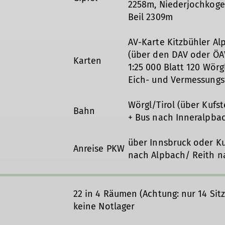
2258m, Niederjochkoge
Beil 2309m
AV-Karte Kitzbühler Al
(über den DAV oder ÖAV
Karten
1:25 000 Blatt 120 Wö
Eich- und Vermessung
Wörgl/Tirol (über Kufs
Bahn
+ Bus nach Inneralpba
über Innsbruck oder Kuf
Anreise PKW
nach Alpbach/ Reith n
22 in 4 Räumen (Achtung: nur 14 Sit
keine Notlager