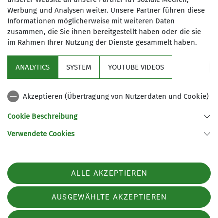
anderen jungen Menschen diese Erlebnisse zu
Werbung und Analysen weiter. Unsere Partner führen diese
Informationen möglicherweise mit weiteren Daten
ermöglichen.
zusammen, die Sie ihnen bereitgestellt haben oder die sie
im Rahmen Ihrer Nutzung der Dienste gesammelt haben.
ANALYTICS
SYSTEM
YOUTUBE VIDEOS
Akzeptieren (Übertragung von Nutzerdaten und Cookie)
Sektion
Cookie Beschreibung
Programm
Verwendete Cookies
Akademische Sektion München des Deutschen Alpenvereins e.V.
ALLE AKZEPTIEREN
Kohlbeckstraße 3D
85221 Dachau
Telefon +4917645938106
AUSGEWÄHLTE AKZEPTIEREN