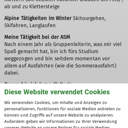
ab und zu Klettersteige
Alpine Tätigkeiten im Winter
Skitourgehen,
Skifahren, Langlaufen
Meine Tätigkeit bei der ASM
Nach einem Jahr als Gruppenleiterin, was mir viel
Spaß gemacht hat, bin ich fürs Studium
weggezogen und bin seitdem momentan vor
allem auf Ausfahrten (wie die Sommerausfahrt)
dabei.
Darum bin ich Jugendleiterin
Diese Website verwendet Cookies
Ich liebe Berge und so ziemlich alles, was man so
in ihnen machen kann. Ich lerne sehr gern dazu
Wir verwenden Cookies, um Inhalte und Anzeigen zu
und probiere Neues, und gebe mein Wissen dann
personalisieren, Funktionen für soziale Medien anbieten zu
auch mit Freude weiter. Gemeinsame Erlebnisse
können und Zugriffe auf unsere Website zu analysieren.
draußen in der Natur sind für mich sehr wertvoll
Außerdem geben wir Informationen zu Ihrer Verwendung
und ich bin Jugendleiterin geworden, um auch
unserer Website an unsere Partner für soziale Medien,