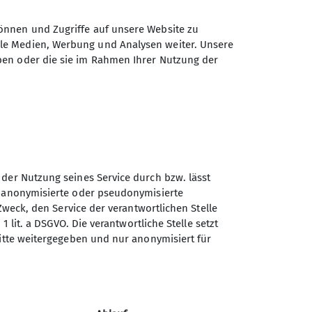
önnen und Zugriffe auf unsere Website zu
ale Medien, Werbung und Analysen weiter. Unsere
ben oder die sie im Rahmen Ihrer Nutzung der
 der Nutzung seines Service durch bzw. lässt
n anonymisierte oder pseudonymisierte
Zweck, den Service der verantwortlichen Stelle
1 lit. a DSGVO. Die verantwortliche Stelle setzt
Akademische Sektion
ritte weitergegeben und nur anonymisiert für
München des Deutschen
Alpenvereins e.V.
Kohlbeckstraße 3D