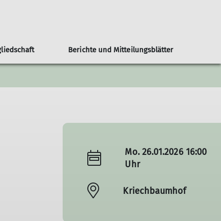
gliedschaft
Berichte und Mitteilungsblätter
dordnung
Unterkunft Fischbachau
Jugendmannschaft
Kletter Abo
Mo. 26.01.2026 16:00
Uhr
Kriechbaumhof