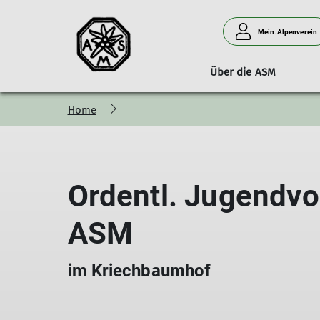
Mein.Alpenverein
Über die ASM
Home
Kontakt
Otto-Leixl Hütte
Allgemein
Selbstdarst
Ordentl. Jugendv
ASM
im Kriechbaumhof