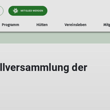
MITGLIED WERDEN
Programm
Hütten
Vereinsleben
Mit
ellung
Bernadein Hütte
Jugend
Satzung
Jugen
ollversammlung der