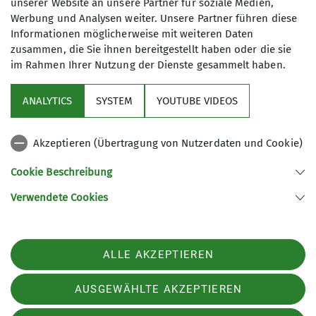
unserer Website an unsere Partner für soziale Medien,
Martin Störkle
Werbung und Analysen weiter. Unsere Partner führen diese
Informationen möglicherweise mit weiteren Daten
zusammen, die Sie ihnen bereitgestellt haben oder die sie
im Rahmen Ihrer Nutzung der Dienste gesammelt haben.
+49 8092 8577888
martin.stoerkle@dav-asm.de
ANALYTICS
SYSTEM
YOUTUBE VIDEOS
Akzeptieren (Übertragung von Nutzerdaten und Cookie)
Sektion
Ämter
Cookie Beschreibung
Programm
Jugendleiter
Verwendete Cookies
Akademische Sektion München des Deutschen Alpenvereins e.V.
Details
ALLE AKZEPTIEREN
Kohlbeckstraße 3D
85221 Dachau
Telefon +4917645938106
AUSGEWÄHLTE AKZEPTIEREN