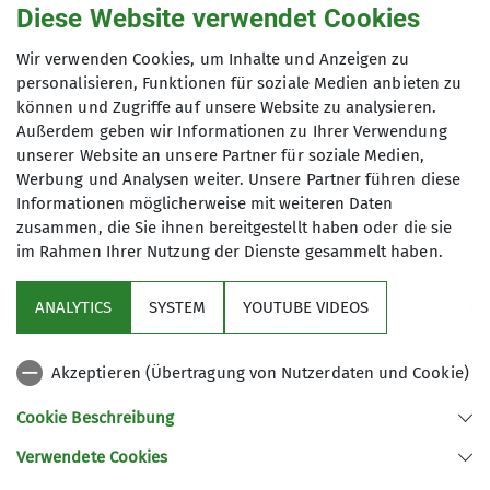
So. 11.01.2026
Diese Website verwendet Cookies
Wir verwenden Cookies, um Inhalte und Anzeigen zu
Organisation
personalisieren, Funktionen für soziale Medien anbieten zu
können und Zugriffe auf unsere Website zu analysieren.
Außerdem geben wir Informationen zu Ihrer Verwendung
unserer Website an unsere Partner für soziale Medien,
Dr. Thomas Peters
Werbung und Analysen weiter. Unsere Partner führen diese
Informationen möglicherweise mit weiteren Daten
zusammen, die Sie ihnen bereitgestellt haben oder die sie
08158904330
im Rahmen Ihrer Nutzung der Dienste gesammelt haben.
thomas.peters@dav-asm.de
ANALYTICS
SYSTEM
YOUTUBE VIDEOS
Akzeptieren (Übertragung von Nutzerdaten und Cookie)
Sektion
Ämter
Cookie Beschreibung
Programm
1. Vorsitzender
Verwendete Cookies